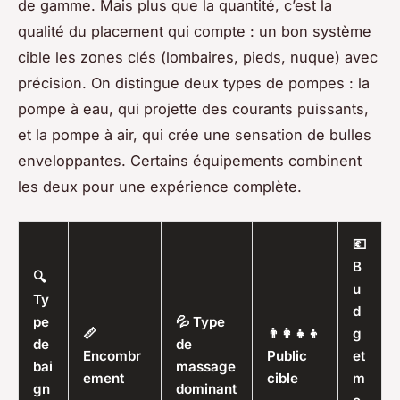
de gamme. Mais plus que la quantité, c’est la
qualité du placement qui compte : un bon système
cible les zones clés (lombaires, pieds, nuque) avec
précision. On distingue deux types de pompes : la
pompe à eau, qui projette des courants puissants,
et la pompe à air, qui crée une sensation de bulles
enveloppantes. Certains équipements combinent
les deux pour une expérience complète.
💶
B
🔍
u
Ty
d
pe
💦 Type
📏
👨‍👩‍👧‍👦
g
de
de
Encombr
Public
et
bai
massage
ement
cible
m
gn
dominant