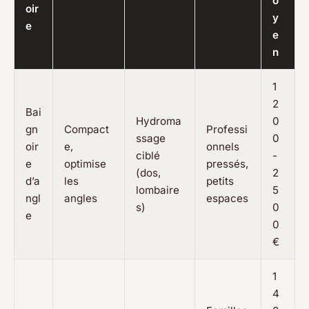
o
oir
y
e
e
n
1
2
Bai
Hydroma
0
gn
Compact
Professi
ssage
0
oir
e,
onnels
ciblé
-
e
optimise
pressés,
(dos,
2
d’a
les
petits
lombaire
5
ngl
angles
espaces
s)
0
e
0
€
1
4