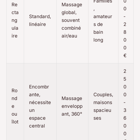
Familles
0
Re
Massage
,
0
cta
global,
Standard,
amateur
-
ng
souvent
linéaire
s de
2
ula
combiné
bain
8
ire
air/eau
long
0
0
€
2
5
Encombr
0
Ro
ante,
Couples,
0
nd
Massage
nécessite
maisons
-
e
envelopp
un
spacieu
3
ou
ant, 360°
espace
ses
6
îlot
central
0
0