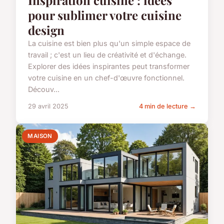
Inspiration cuisine : idées
pour sublimer votre cuisine
design
La cuisine est bien plus qu'un simple espace de
travail ; c'est un lieu de créativité et d'échange.
Explorer des idées inspirantes peut transformer
votre cuisine en un chef-d'œuvre fonctionnel.
Découv...
29 avril 2025
4 min de lecture →
MAISON